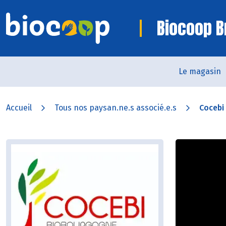
Biocoop B
Le magasin
Accueil
Tous nos paysan.ne.s associé.e.s
Cocebi