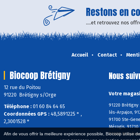
Restons en con
....et retrouvez nos of
Accueil
Contact
Menti
Biocoop Brétigny
Nous suiv
12 rue du Poitou
Votre magasi
91220 Brétigny s/Orge
91220 Brétigny 
Téléphone :
01 60 84 64 65
lès-Arpajon, 91
Coordonnées GPS :
48,5891225 ° ,
91700 Ste-Genev
2,3001528 °
Mérogis, 91710 
91680 Bruyères
Afin de vous offrir la meilleure expérience possible, Biocoop utilise d