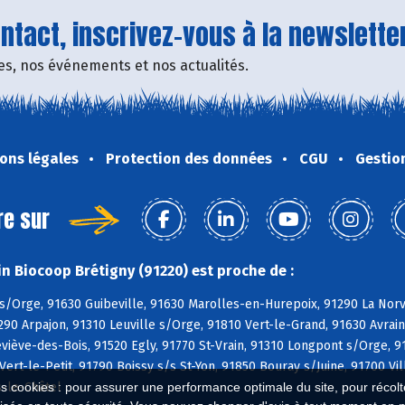
tact, inscrivez-vous à la newsletter
fres, nos événements et nos actualités.
ons légales
Protection des données
CGU
Gestio
re sur
n Biocoop Brétigny (91220) est proche de :
s/Orge, 91630 Guibeville, 91630 Marolles-en-Hurepoix, 91290 La Norvi
290 Arpajon, 91310 Leuville s/Orge, 91810 Vert-le-Grand, 91630 Avrainv
iève-des-Bois, 91520 Egly, 91770 St-Vrain, 91310 Longpont s/Orge, 91
Vert-le-Petit, 91790 Boissy s/s St-Yon, 91850 Bouray s/Juine, 91700 V
-le-Châtel
es cookies : pour assurer une performance optimale du site, pour récolter