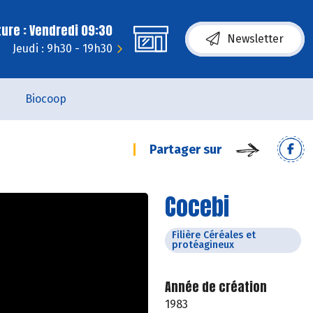
ure : Vendredi 09:30
Newsletter
Jeudi : 9h30 - 19h30
Biocoop
Partager sur
Cocebi
Filière Céréales et
protéagineux
Année de création
1983