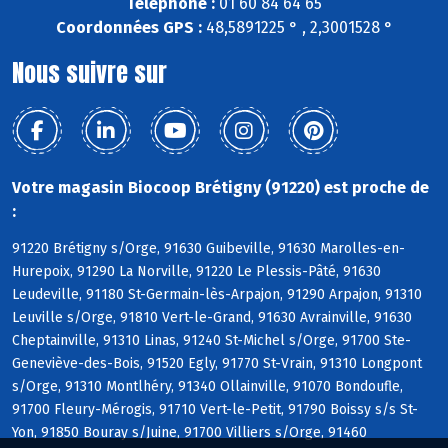
Téléphone :
01 60 84 64 65
Coordonnées GPS :
48,5891225 ° , 2,3001528 °
Nous suivre sur
Votre magasin Biocoop Brétigny (91220) est proche de
:
91220 Brétigny s/Orge, 91630 Guibeville, 91630 Marolles-en-
Hurepoix, 91290 La Norville, 91220 Le Plessis-Pâté, 91630
Leudeville, 91180 St-Germain-lès-Arpajon, 91290 Arpajon, 91310
Leuville s/Orge, 91810 Vert-le-Grand, 91630 Avrainville, 91630
Cheptainville, 91310 Linas, 91240 St-Michel s/Orge, 91700 Ste-
Geneviève-des-Bois, 91520 Egly, 91770 St-Vrain, 91310 Longpont
s/Orge, 91310 Montlhéry, 91340 Ollainville, 91070 Bondoufle,
91700 Fleury-Mérogis, 91710 Vert-le-Petit, 91790 Boissy s/s St-
Yon, 91850 Bouray s/Juine, 91700 Villiers s/Orge, 91460