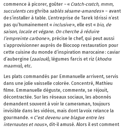
commence à picorer, goûter – «
Cratch-cratch, mmm,
succulents ces
ghriba
sablés sésame-amandes
» – avant
de s’installer à table. L’entreprise de Tarek Idrissi n’est
pas qu’humainement «
inclusive
», elle est «
bio, de
saison, locale et végane. On cherche à réduire
l’empreinte carbone
», précise le chef, qui peut aussi
s’approvisionner auprès de Biocoop restauration pour
cette cuisine du monde d’inspiration marocaine : caviar
d’aubergine (
zaalouk
), légumes farcis et riz (
khodra
maamra
), etc.
Les plats commandés par Emmanuelle arrivent, servis
dans une jolie vaisselle colorée. Concentré, Mathieu
filme. Emmanuelle déguste, commente, se réjouit,
décontractée. Sur les réseaux sociaux, les abonnés
demandent souvent à voir le cameraman, toujours
invisible dans les vidéos, mais dont la voix relance la
gourmande. «
C’est devenu une blague entre les
internautes et nous
», dit-il amusé. Alors il est comment