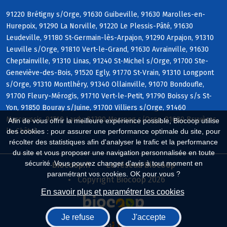
91220 Brétigny s/Orge, 91630 Guibeville, 91630 Marolles-en-
Hurepoix, 91290 La Norville, 91220 Le Plessis-Pâté, 91630
Leudeville, 91180 St-Germain-lès-Arpajon, 91290 Arpajon, 91310
Leuville s/Orge, 91810 Vert-le-Grand, 91630 Avrainville, 91630
Cheptainville, 91310 Linas, 91240 St-Michel s/Orge, 91700 Ste-
Geneviève-des-Bois, 91520 Egly, 91770 St-Vrain, 91310 Longpont
s/Orge, 91310 Montlhéry, 91340 Ollainville, 91070 Bondoufle,
91700 Fleury-Mérogis, 91710 Vert-le-Petit, 91790 Boissy s/s St-
Yon, 91850 Bouray s/Juine, 91700 Villiers s/Orge, 91460
Marcoussis, 91510 Lardy, 91390 Morsang s/Orge, 91680 Bruyères-
Afin de vous offrir la meilleure expérience possible, Biocoop utilise
le-Châtel
des cookies : pour assurer une performance optimale du site, pour
récolter des statistiques afin d'analyser le trafic et la performance
du site et vous proposer une navigation personnalisée en toute
sécurité. Vous pouvez changer d'avis à tout moment en
Biocoop.fr
Le réseau Biocoop
paramétrant vos cookies. OK pour vous ?
Copyright Biocoop 2026
En savoir plus et paramétrer les cookies
Je refuse
J'accepte
Réalisé par