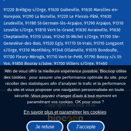
91220 Brétigny s/Orge, 91630 Guibeville, 91630 Marolles-en-
Hurepoix, 91290 La Norville, 91220 Le Plessis-Pâté, 91630
Leudeville, 91180 St-Germain-lès-Arpajon, 91290 Arpajon, 91310
Leuville s/Orge, 91810 Vert-le-Grand, 91630 Avrainville, 91630
Cheptainville, 91310 Linas, 91240 St-Michel s/Orge, 91700 Ste-
Geneviève-des-Bois, 91520 Egly, 91770 St-Vrain, 91310 Longpont
s/Orge, 91310 Montlhéry, 91340 Ollainville, 91070 Bondoufle,
91700 Fleury-Mérogis, 91710 Vert-le-Petit, 91790 Boissy s/s St-
Yon, 91850 Bouray s/Juine, 91700 Villiers s/Orge, 91460
Marcoussis, 91510 Lardy, 91390 Morsang s/Orge, 91680 Bruyères-
Afin de vous offrir la meilleure expérience possible, Biocoop utilise
le-Châtel
des cookies : pour assurer une performance optimale du site, pour
récolter des statistiques afin d'analyser le trafic et la performance
du site et vous proposer une navigation personnalisée en toute
sécurité. Vous pouvez changer d'avis à tout moment en
Biocoop.fr
Le réseau Biocoop
paramétrant vos cookies. OK pour vous ?
Copyright Biocoop 2026
En savoir plus et paramétrer les cookies
Je refuse
J'accepte